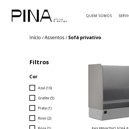
QUEM SOMOS
SERV
Início
Assentos
Sofá privativo
/
/
Filtros
Cor
Azul (10)
Grafite (5)
Prata (1)
Roxo (2)
Rosa (1)
PAX PRIVATIVO SOFÁ 