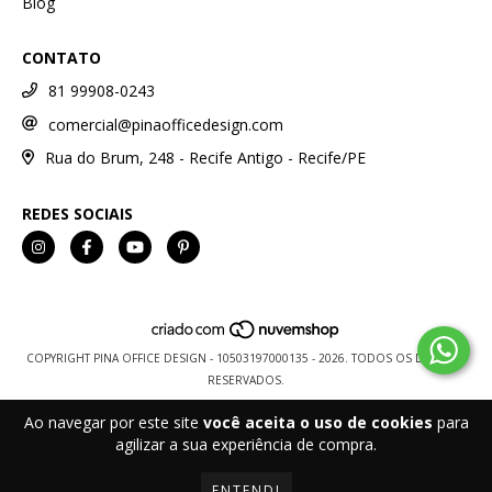
Blog
CONTATO
81 99908-0243
comercial@pinaofficedesign.com
Rua do Brum, 248 - Recife Antigo - Recife/PE
REDES SOCIAIS
COPYRIGHT PINA OFFICE DESIGN - 10503197000135 - 2026. TODOS OS DIREITOS
RESERVADOS.
Ao navegar por este site
você aceita o uso de cookies
para
agilizar a sua experiência de compra.
ENTENDI