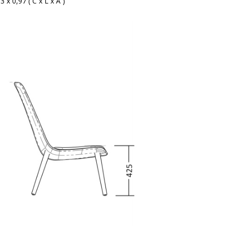
3 x 0,97 ( C x L x A )